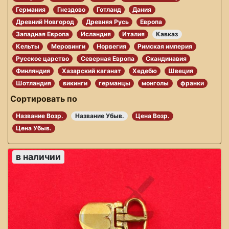
Германия
Гнездово
Готланд
Дания
Древний Новгород
Древняя Русь
Европа
Западная Европа
Исландия
Италия
Кавказ
Кельты
Меровинги
Норвегия
Римская империя
Русское царство
Северная Европа
Скандинавия
Финляндия
Хазарский каганат
Хедебю
Швеция
Шотландия
викинги
германцы
монголы
франки
Сортировать по
Название Возр.
Название Убыв.
Цена Возр.
Цена Убыв.
в наличии