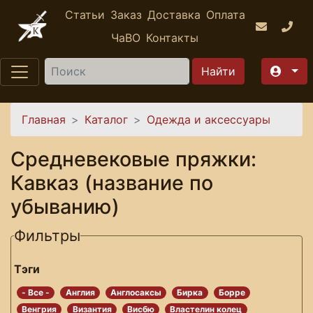
Перейти к основному содержанию
Статьи
Заказ
Доставка
Оплата
ЧаВО
Контакты
Найти
Вы здесь
Главная
Каталог
Одежда и аксессуары
Средневековые пряжки:
Кавказ (название по
убыванию)
Фильтры
Тэги
- Все -
Англия
Англосаксы
Бирка
Борре
Венгрия
Византия
Висбю
Властелин колец