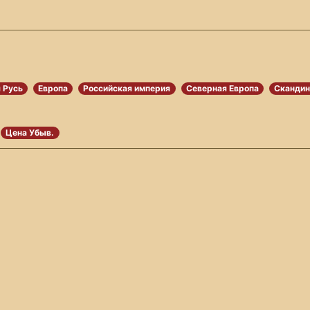
 Русь
Европа
Российская империя
Северная Европа
Скандин
Цена Убыв.