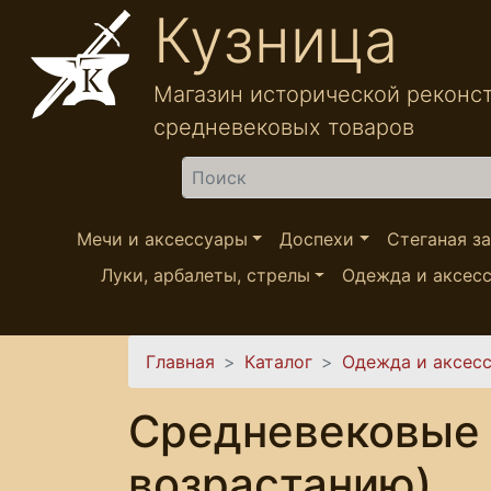
Перейти к основному содержанию
Кузница
Магазин исторической реконс
средневековых товаров
Найти
Мечи и аксессуары
Доспехи
Стеганая з
Луки, арбалеты, стрелы
Одежда и аксес
Вы здесь
Главная
Каталог
Одежда и аксес
Средневековые 
возрастанию)