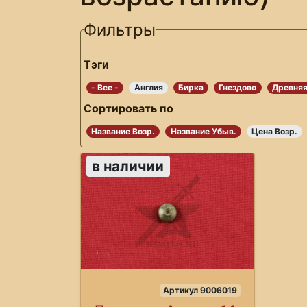
Фильтры
Тэги
- Все -
Англия
Бирка
Гнездово
Древняя
Сортировать по
Название Возр.
Название Убыв.
Цена Возр.
в наличии
Артикул 9006019