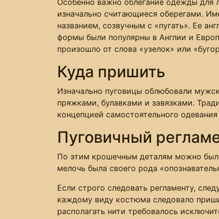
Особенно важно облегание одежды для л
изначально считающиеся оберегами. Име
названием, созвучным с «пугать». Ее ан
формы были популярны в Англии и Европе
произошло от слова «узелок» или «бугор
Куда пришить
Изначально пуговицы облюбовали мужск
пряжками, булавками и завязками. Трад
концепцией самостоятельного одевания 
Пуговичный реглам
По этим крошечным деталям можно было 
мелочь была своего рода «опознаватель
Если строго следовать регламенту, след
каждому виду костюма следовало пришив
располагать нити требовалось исключит