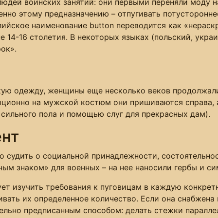
юдей воинских занятий: они первыми переняли моду н
нно этому предназначению – отпугивать потустороннее
глийское наименование button переводится как «нерас
 14-16 столетия. В некоторых языках (польский, укра
ок».
ую одежду, женщины еще несколько веков продолжал
иционно на мужской костюм они пришиваются справа, а
сильного пола и помощью слуг для прекрасных дам).
ент
судить о социальной принадлежности, состоятельности
ным знаком» для военных – на нее наносили гербы и си
ует изучить требования к пуговицам в каждую конкретн
ать их определенное количество. Если она снабжена 
ельно предписанным способом: делать стежки параллел