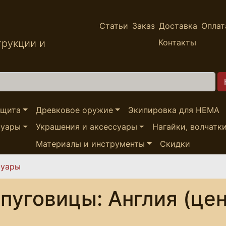
Статьи
Заказ
Доставка
Оплат
трукции и
Контакты
ащита
Древковое оружие
Экипировка для HEMA
суары
Украшения и аксессуары
Нагайки, волчатк
Материалы и инструменты
Скидки
суары
пуговицы: Англия (цен