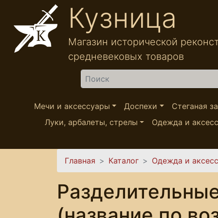
Перейти к основному содержанию
Кузница
Магазин исторической реконс
средневековых товаров
Найти
Мечи и аксессуары
Доспехи
Стеганая з
Луки, арбалеты, стрелы
Одежда и аксес
Вы здесь
Главная
Каталог
Одежда и аксес
Разделительные
(название по во