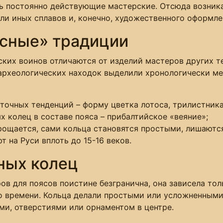
ть постоянно действующие мастерские. Отсюда возни
ли иных сплавов и, конечно, художественного оформле
ясные» традиции
ских воинов отличаются от изделий мастеров других т
 археологических находок выделили хронологически 
точных тенденций – форму цветка лотоса, трилистника
 колец в составе пояса – прибалтийское «веяние»;
прощается, сами кольца становятся простыми, лишаютс
 на Руси вплоть до 15-16 веков.
ных колец
ов для поясов поистине безгранична, она зависела то
 времени. Кольца делали простыми или усложненными 
ми, отверстиями или орнаментом в центре.