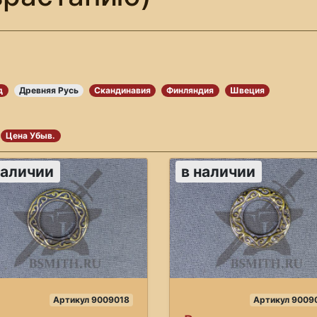
д
Древняя Русь
Скандинавия
Финляндия
Швеция
Цена Убыв.
наличии
в наличии
Артикул 9009018
Артикул 9009