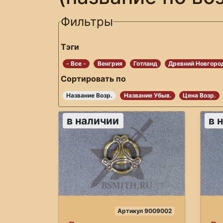
Фильтры
Тэги
- Все -
Венгрия
Готланд
Древний Новгоро
Сортировать по
Название Возр.
Название Убыв.
Цена Возр.
в наличии
в 
Артикул 9009002