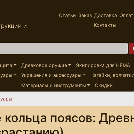
Статьи
Заказ
Доставка
Оплат
трукции и
Контакты
ащита
Древковое оружие
Экипировка для HEMA
суары
Украшения и аксессуары
Нагайки, волчатк
Материалы и инструменты
Скидки
суары
 кольца поясов: Древ
зрастанию)