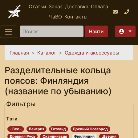
Перейти к основному содержанию
Статьи
Заказ
Доставка
Оплата
ЧаВО
Контакты
Найти
Вы здесь
Главная
Каталог
Одежда и аксессуары
Разделительные кольца
поясов: Финляндия
(название по убыванию)
Фильтры
Тэги
- Все -
Венгрия
Готланд
Древний Новгород
Древняя Русь
Скандинавия
Финляндия
Швеция