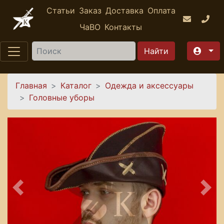
Перейти к основному содержанию
Статьи
Заказ
Доставка
Оплата
ЧаВО
Контакты
Найти
Вы здесь
Главная
Каталог
Одежда и аксессуары
Головные уборы
Предыдущее
Сле