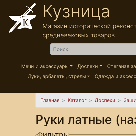
Перейти к основному содержанию
Кузница
Магазин исторической реконс
средневековых товаров
Найти
Мечи и аксессуары
Доспехи
Стеганая з
Луки, арбалеты, стрелы
Одежда и аксес
Вы здесь
Главная
Каталог
Доспехи
Защи
Руки латные (на
Фильтры