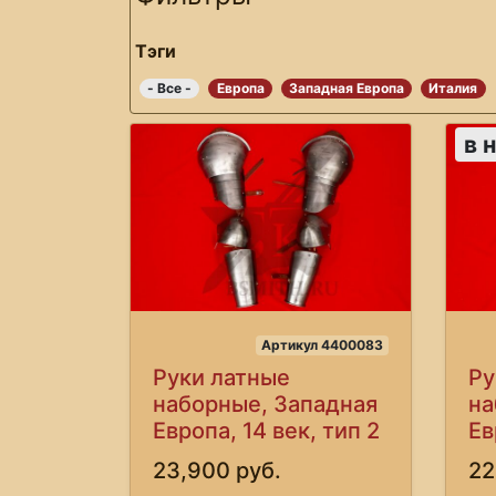
Тэги
- Все -
Европа
Западная Европа
Италия
в 
Артикул 4400083
Руки латные
Ру
наборные, Западная
на
Европа, 14 век, тип 2
Ев
23,900 руб.
22