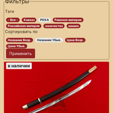
Фильтры
Тэги
- Все -
Кавказ
РККА
Римская империя
Российская империя
казачество
шашка
Сортировать по
Название Возр.
Название Убыв.
Цена Возр.
Цена Убыв.
в наличии