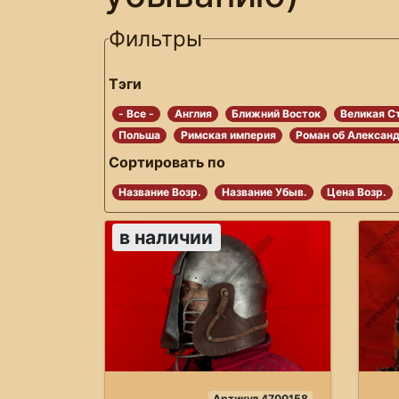
Фильтры
Тэги
- Все -
Англия
Ближний Восток
Великая С
Польша
Римская империя
Роман об Алексан
Сортировать по
Название Возр.
Название Убыв.
Цена Возр.
в наличии
Артикул 4700158