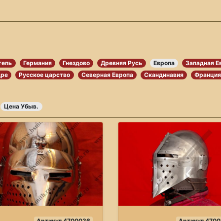
тепь
Германия
Гнездово
Древняя Русь
Европа
Западная Е
дре
Русское царство
Северная Европа
Скандинавия
Франци
Цена Убыв.
Артикул 4700036
Артикул 4700