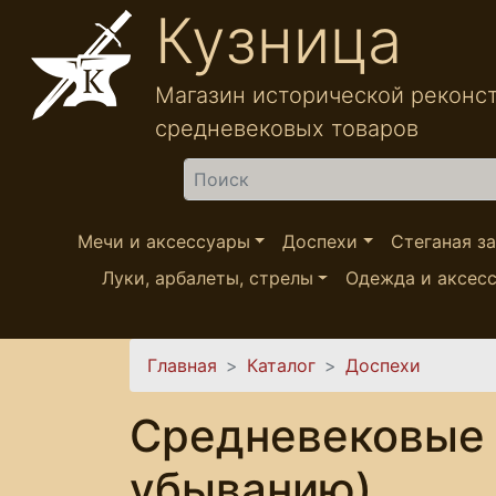
Перейти к основному содержанию
Кузница
Магазин исторической реконс
средневековых товаров
Найти
Мечи и аксессуары
Доспехи
Стеганая з
Луки, арбалеты, стрелы
Одежда и аксес
Вы здесь
Главная
Каталог
Доспехи
Средневековые 
убыванию)