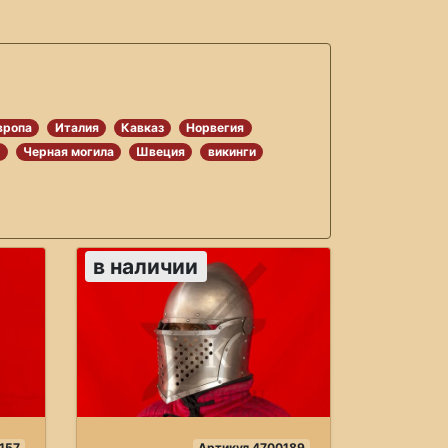
вропа
Италия
Кавказ
Норвегия
я
Черная могила
Швеция
викинги
в наличии
157
Артикул 4700189