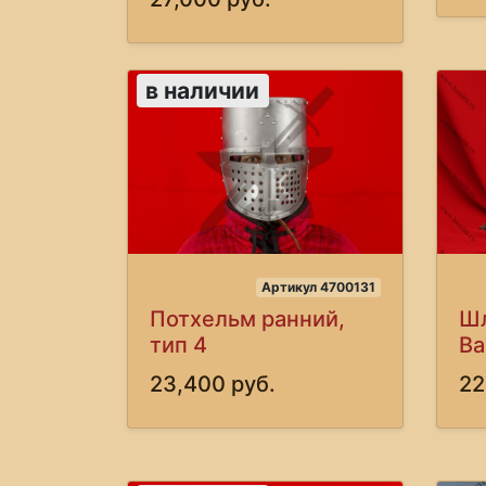
в наличии
Артикул 4700131
Потхельм ранний,
Шл
тип 4
Ва
23,400 руб.
22