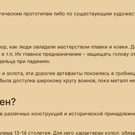
гическим прототипам либо по существующим художест
ор, как люди овладели мастерством плавки и ковки. Д
 и т.п. Их главное предназначение – защищать голову 
дельца при падениях.
и золота, эти дорогие артефакты покоились в гробни
была доступна широкому кругу воинов, пока металл не
ен?
 различных конструкций и исторической принадлежнос
лема 13-14 столетия. Для него характерен купол, обяз