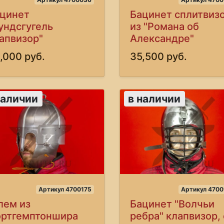
цинет
Бацинет сплитвиз
ундсгугель
из "Романа об
апвизор"
Александре"
,000 руб.
35,500 руб.
наличии
в наличии
Артикул 4700175
Артикул 4700
ем из
Бацинет "Волчьи
ртгемптоншира
ребра" клапвизор, 