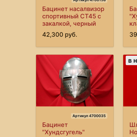
Бацинет насалвизор
Ба
спортивный СТ45 с
"Х
закалкой, черный
кл
42,300 руб.
39
в 
Артикул 4700035
Бацинет
Шл
"Хундсгугель"
Но