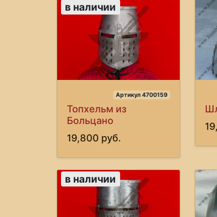
в наличии
Артикул 4700159
Топхельм из
Шл
Больцано
19
19,800 руб.
в наличии