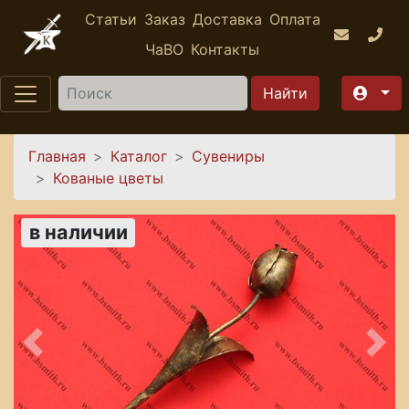
Перейти к основному содержанию
Статьи
Заказ
Доставка
Оплата
ЧаВО
Контакты
Найти
Вы здесь
Главная
Каталог
Сувениры
Кованые цветы
в наличии
Предыдущее
Сле