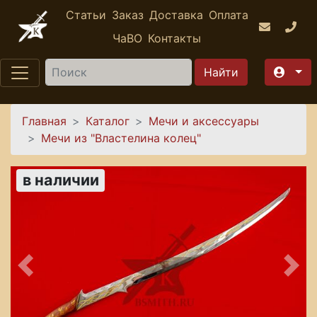
Перейти к основному содержанию
Статьи
Заказ
Доставка
Оплата
ЧаВО
Контакты
Найти
Вы здесь
Главная
Каталог
Мечи и аксессуары
Мечи из "Властелина колец"
в наличии
Предыдущее
Сле