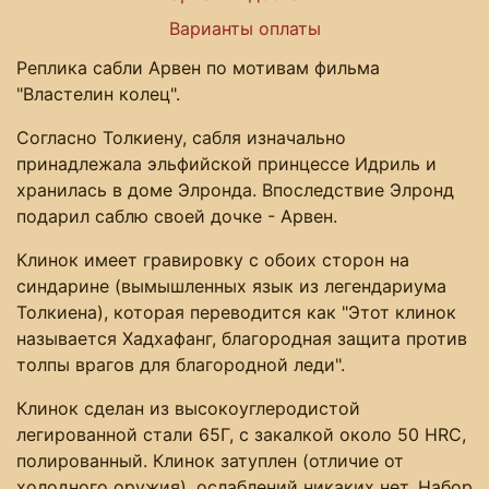
Варианты оплаты
Реплика сабли Арвен по мотивам фильма
"Властелин колец".
Согласно Толкиену, сабля изначально
принадлежала эльфийской принцессе Идриль и
хранилась в доме Элронда. Впоследствие Элронд
подарил саблю своей дочке - Арвен.
Клинок имеет гравировку с обоих сторон на
синдарине (вымышленных язык из легендариума
Толкиена), которая переводится как "Этот клинок
называется Хадхафанг, благородная защита против
толпы врагов для благородной леди".
Клинок сделан из высокоуглеродистой
легированной стали 65Г, с закалкой около 50 HRC,
полированный. Клинок затуплен (отличие от
холодного оружия), ослаблений никаких нет. Набор