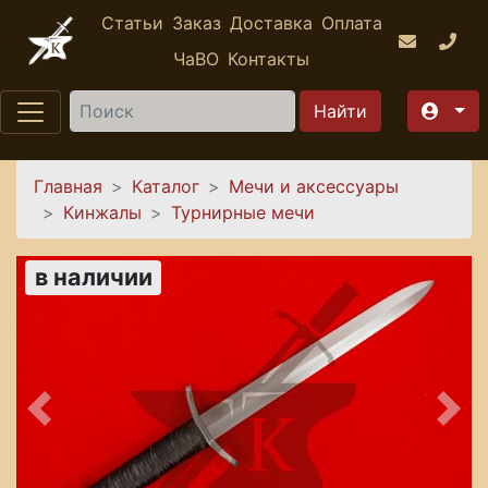
Перейти к основному содержанию
Статьи
Заказ
Доставка
Оплата
ЧаВО
Контакты
Найти
Вы здесь
Главная
Каталог
Мечи и аксессуары
Кинжалы
Турнирные мечи
в наличии
Предыдущее
Сле