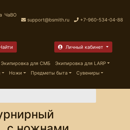
а
ЧаВО
support@bsmith.ru
+7-960-534-04-88
Личный кабинет
Экипировка для СМБ
Экипировка для LARP
и
Ножи
Предметы быта
Сувениры
турнирный
, с ножнами