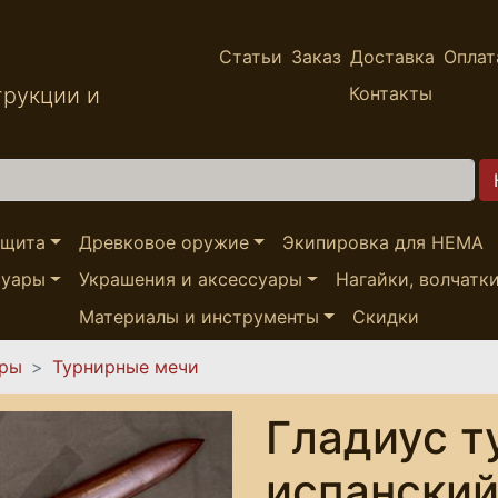
Статьи
Заказ
Доставка
Оплат
трукции и
Контакты
ащита
Древковое оружие
Экипировка для HEMA
суары
Украшения и аксессуары
Нагайки, волчатк
Материалы и инструменты
Скидки
ары
Турнирные мечи
Гладиус 
испанский