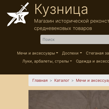
Перейти к основному содержанию
Кузница
Магазин исторической реконс
средневековых товаров
Найти
Мечи и аксессуары
Доспехи
Стеганая з
Луки, арбалеты, стрелы
Одежда и аксес
Вы здесь
Главная
Каталог
Мечи и аксессу