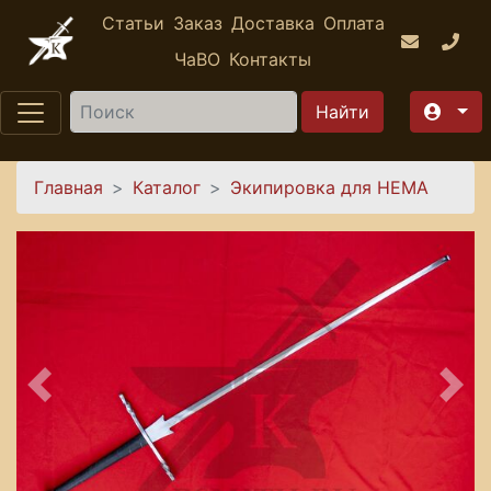
Перейти к основному содержанию
Статьи
Заказ
Доставка
Оплата
ЧаВО
Контакты
Найти
Вы здесь
Главная
Каталог
Экипировка для HEMA
Предыдущее
Сле