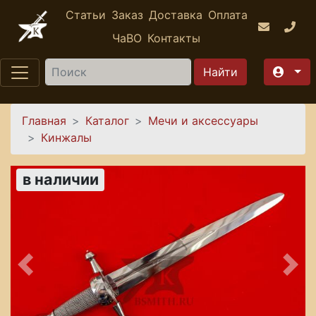
Перейти к основному содержанию
Статьи
Заказ
Доставка
Оплата
ЧаВО
Контакты
Найти
Вы здесь
Главная
Каталог
Мечи и аксессуары
Кинжалы
в наличии
Предыдущее
Сле