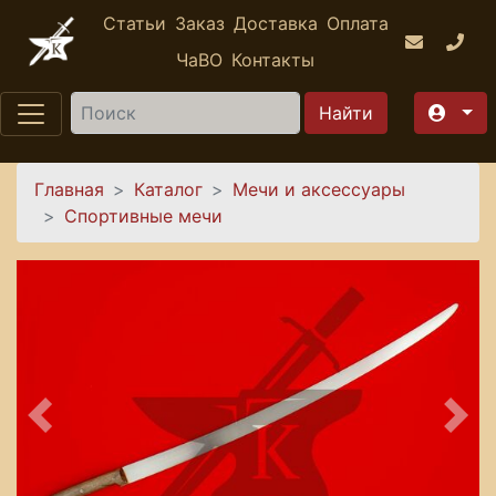
Перейти к основному содержанию
Статьи
Заказ
Доставка
Оплата
ЧаВО
Контакты
Найти
Вы здесь
Главная
Каталог
Мечи и аксессуары
Спортивные мечи
Предыдущее
Сле