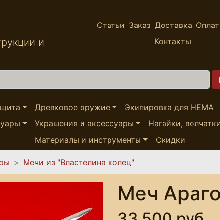
Статьи
Заказ
Доставка
Оплат
трукции и
Контакты
ащита
Древковое оружие
Экипировка для HEMA
суары
Украшения и аксессуары
Нагайки, волчатк
Материалы и инструменты
Скидки
ары
Мечи из "Властелина колец"
Меч Араг
33,500 руб.