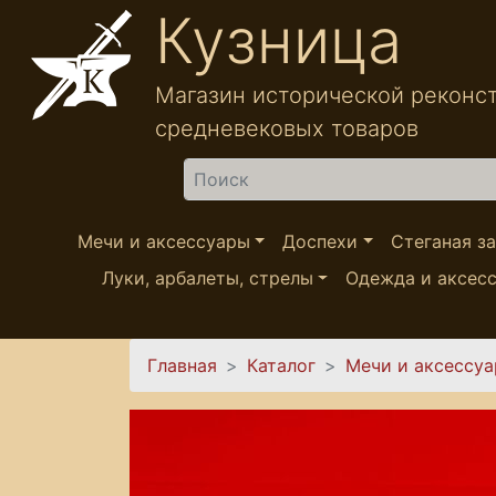
Перейти к основному содержанию
Кузница
Магазин исторической реконс
средневековых товаров
Найти
Мечи и аксессуары
Доспехи
Стеганая з
Луки, арбалеты, стрелы
Одежда и аксес
Вы здесь
Главная
Каталог
Мечи и аксессу