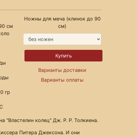
Ножны для меча (клинок до 90
90 см
см)
коло
рды
Варианты доставки
арды
Варианты оплаты
0 гр
RC
 "Властелин колец" Дж. Р. Р. Толкиена.
жиссера Питера Джексона. И они