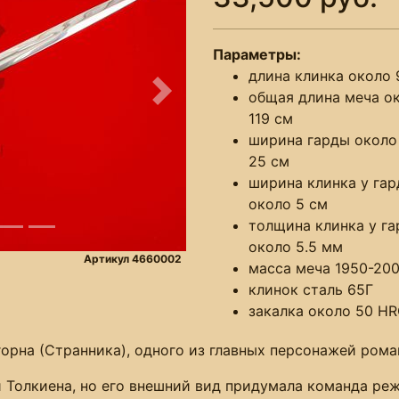
Параметры:
длина клинка около 
общая длина меча о
Следующее
119 см
ширина гарды около
25 см
ширина клинка у га
около 5 см
толщина клинка у г
около 5.5 мм
Артикул 4660002
масса меча 1950-200
клинок сталь 65Г
закалка около 50 H
на (Странника), одного из главных персонажей романа
и Толкиена, но его внешний вид придумала команда ре