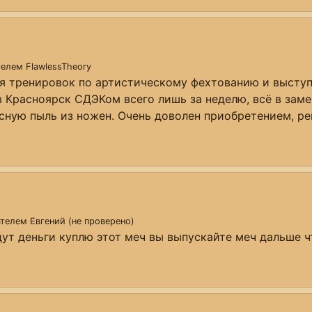
ателем
FlawlessTheory
ля тренировок по артистическому фехтованию и выступ
в Красноярск СДЭКом всего лишь за неделю, всё в заме
сную пыль из ножен. Очень доволен приобретением, р
вателем
Евгений (не проверено)
ут деньги куплю этот меч вы выпускайте меч дальше чт