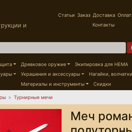
Статьи
Заказ
Доставка
Оплат
трукции и
Контакты
ащита
Древковое оружие
Экипировка для HEMA
суары
Украшения и аксессуары
Нагайки, волчатк
Материалы и инструменты
Скидки
ары
Турнирные мечи
Меч рома
полуторны