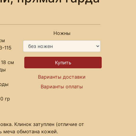
Ножны
см
3-115
 18 см
рды
Варианты доставки
арды
Варианты оплаты
0 гр
овка. Клинок затуплен (отличие от
ть меча обмотана кожей.