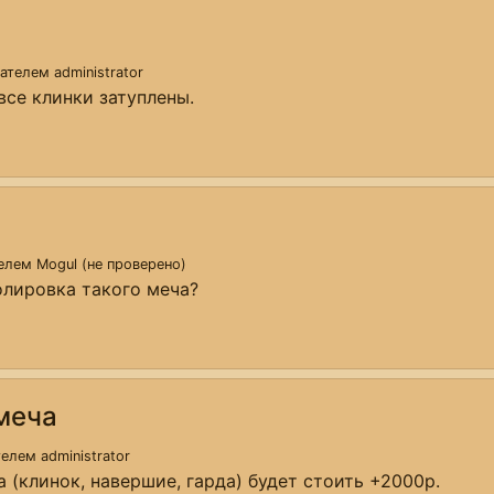
вателем
administrator
все клинки затуплены.
телем
Mogul (не проверено)
олировка такого меча?
меча
ателем
administrator
 (клинок, навершие, гарда) будет стоить +2000р.