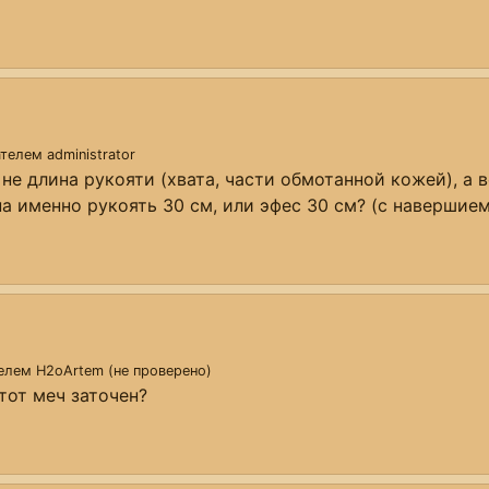
вателем
administrator
 не длина рукояти (хвата, части обмотанной кожей), а 
а именно рукоять 30 см, или эфес 30 см? (с навершием
телем
H2oArtem (не проверено)
тот меч заточен?