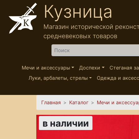
Перейти к основному содержанию
Кузница
Магазин исторической реконс
средневековых товаров
Найти
Мечи и аксессуары
Доспехи
Стеганая з
Луки, арбалеты, стрелы
Одежда и аксес
Вы здесь
Главная
Каталог
Мечи и аксессу
в наличии