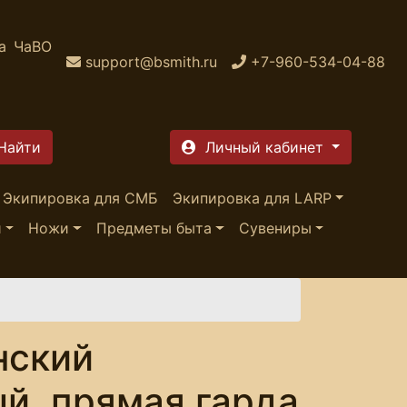
а
ЧаВО
support@bsmith.ru
+7-960-534-04-88
Личный кабинет
Экипировка для СМБ
Экипировка для LARP
и
Ножи
Предметы быта
Сувениры
нский
й, прямая гарда