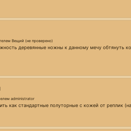
ателем
Вещий (не проверено)
жность деревянные ножны к данному мечу обтянуть кож
й
ателем
administrator
ить как стандартные полуторные с кожей от реплик (н