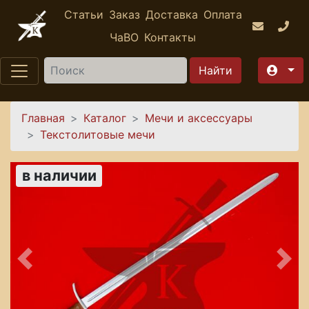
Перейти к основному содержанию
Статьи
Заказ
Доставка
Оплата
ЧаВО
Контакты
Найти
Вы здесь
Главная
Каталог
Мечи и аксессуары
Текстолитовые мечи
в наличии
Предыдущее
Сле