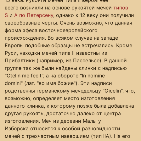
всего возникли на основе рукоятей мечей
типов
S
и
А по Петерсену
, однако к 12 веку они получили
своеобразные черты. Очень возможно, что данная
форма эфеса восточноевропейского
происхождения. Во всяком случае на западе
Европы подобные образцы не встречались. Кроме
Руси, находки мечей типа II известны из
Прибалтики (например, из Пассельсе). В данной
группе так же были найдены клинки с надписью
"Ctelin me fecit", а на обороте "In nomine
domini" (лат. "во имя божие"). Эти надписи
родственны германскому мечедельцу "Gicelin", что,
возможно, определяет место изготовления
данного клинка, к которому позже была добавлена
другая рукоять, достаточно далеко от центра
изготовления. Меч из деревни Малы у
Изборска относится к особой разновидности
мечей с трехчастным навершием (тип IIА). На его