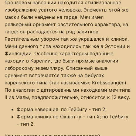
бронзовом навершии находится стилизованное
изображение усатого человека. Элементы этой же
маски были найдены на гарде. Меч имел
рельефный орнамент растительного характера, на
гарде он распадается на ряд завитков.
Растительным узором так же украшался и клинок.
Мечи данного типа находились так же в Эстонии и
Финляндии. Особенно характерны подобные
находки в Карелии, где были прямые аналогии
изборскому экземпляру. Описанный выше
орнамент встречается также на фибулах
карельского типа (так называемые Krebsspangen).
По аналогии с датированными находками меч типа
II из Малы, предположительно, относится к 12 веку.
Форма навершия: по Гейбигу - тип 2.
Форма клинка по Окшотту - тип X; по Гейбигу
- тип 2.
Клинок сделан из высокоуглеродистой