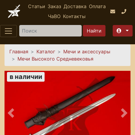
Перейти к основному содержанию
Статьи
Заказ
Доставка
Оплата
ЧаВО
Контакты
Найти
Вы здесь
Главная
Каталог
Мечи и аксессуары
Мечи Высокого Средневековья
в наличии
Предыдущее
Сле