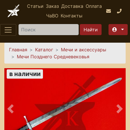
Перейти к основному содержанию
Статьи
Заказ
Доставка
Оплата
ЧаВО
Контакты
Найти
Вы здесь
Главная
Каталог
Мечи и аксессуары
Мечи Позднего Средневековья
в наличии
Предыдущее
Сле