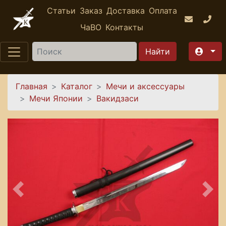
Перейти к основному содержанию
Статьи
Заказ
Доставка
Оплата
ЧаВО
Контакты
Найти
Вы здесь
Главная
Каталог
Мечи и аксессуары
Мечи Японии
Вакидзаси
Предыдущее
Сле