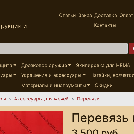
Статьи
Заказ
Доставка
Оплат
трукции и
Контакты
ащита
Древковое оружие
Экипировка для HEMA
суары
Украшения и аксессуары
Нагайки, волчатк
Материалы и инструменты
Скидки
ары
Аксессуары для мечей
Перевязи
Перевязь 
3,500 руб.