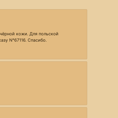
з чёрной кожи. Для польской
казу N°67116. Спасибо.