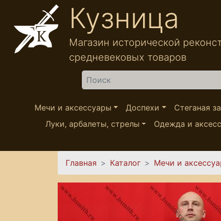
Перейти к основному содержанию
Кузница
Магазин исторической реконс
средневековых товаров
Найти
Мечи и аксессуары
Доспехи
Стеганая з
Луки, арбалеты, стрелы
Одежда и аксес
Вы здесь
Главная
Каталог
Мечи и аксессу