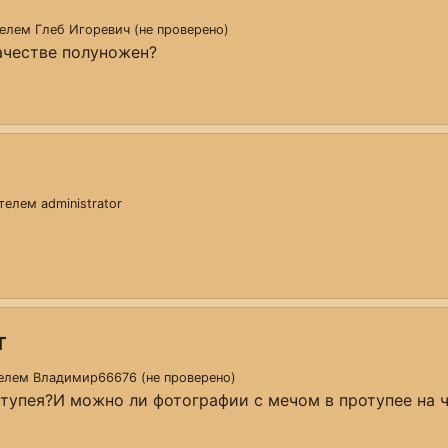
телем
Глеб Игоревич (не проверено)
ачестве полуножен?
ы
ателем
administrator
т
телем
Владимир66676 (не проверено)
тупея?И можно ли фотографии с мечом в протупее на 