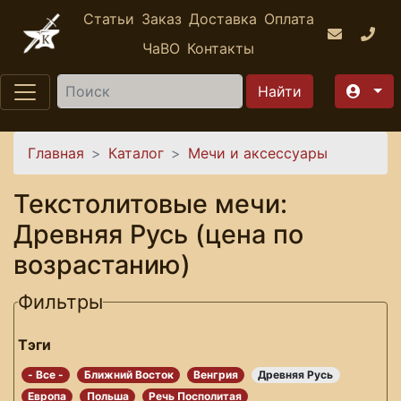
Перейти к основному содержанию
Статьи
Заказ
Доставка
Оплата
ЧаВО
Контакты
Найти
Вы здесь
Главная
Каталог
Мечи и аксессуары
Текстолитовые мечи:
Древняя Русь (цена по
возрастанию)
Фильтры
Тэги
- Все -
Ближний Восток
Венгрия
Древняя Русь
Европа
Польша
Речь Посполитая