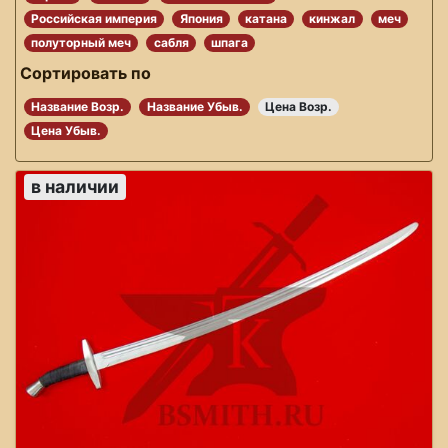
Российская империя
Япония
катана
кинжал
меч
полуторный меч
сабля
шпага
Сортировать по
Название Возр.
Название Убыв.
Цена Возр.
Цена Убыв.
в наличии