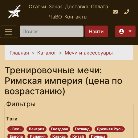
Перейти к основному содержанию
Статьи
Заказ
Доставка
Оплата
ЧаВО
Контакты
Найти
Вы здесь
Главная
Каталог
Мечи и аксессуары
Тренировочные мечи:
Римская империя (цена по
возрастанию)
Фильтры
Тэги
- Все -
Венгрия
Гнездово
Готланд
Древняя Русь
Европа
Испания
Кавказ
Китай
Польша