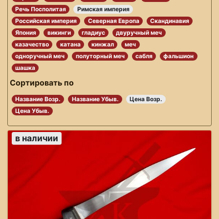
Речь Посполитая
Римская империя
Российская империя
Северная Европа
Скандинавия
Япония
викинги
гладиус
двуручный меч
казачество
катана
кинжал
меч
одноручный меч
полуторный меч
сабля
фальшион
шашка
Сортировать по
Название Возр.
Название Убыв.
Цена Возр.
Цена Убыв.
в наличии