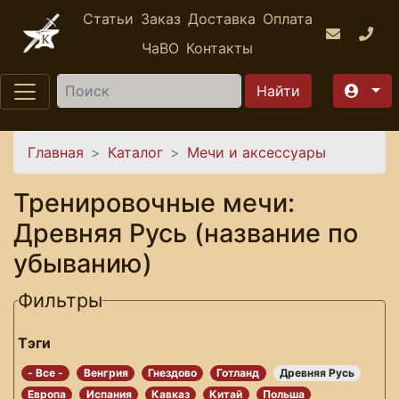
Перейти к основному содержанию
Статьи
Заказ
Доставка
Оплата
ЧаВО
Контакты
Найти
Вы здесь
Главная
Каталог
Мечи и аксессуары
Тренировочные мечи:
Древняя Русь (название по
убыванию)
Фильтры
Тэги
- Все -
Венгрия
Гнездово
Готланд
Древняя Русь
Европа
Испания
Кавказ
Китай
Польша