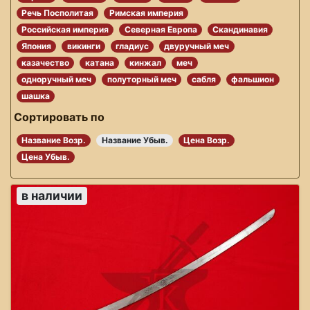
Речь Посполитая
Римская империя
Российская империя
Северная Европа
Скандинавия
Япония
викинги
гладиус
двуручный меч
казачество
катана
кинжал
меч
одноручный меч
полуторный меч
сабля
фальшион
шашка
Сортировать по
Название Возр.
Название Убыв.
Цена Возр.
Цена Убыв.
в наличии