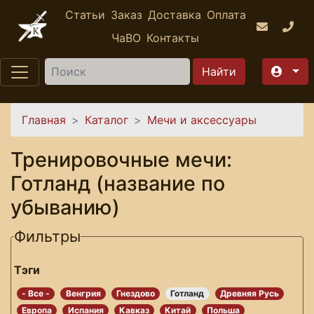
Перейти к основному содержанию
Статьи
Заказ
Доставка
Оплата
ЧаВО
Контакты
Найти
Вы здесь
Главная
Каталог
Мечи и аксессуары
Тренировочные мечи:
Готланд (название по
убыванию)
Фильтры
Тэги
- Все -
Венгрия
Гнездово
Готланд
Древняя Русь
Европа
Испания
Кавказ
Китай
Польша