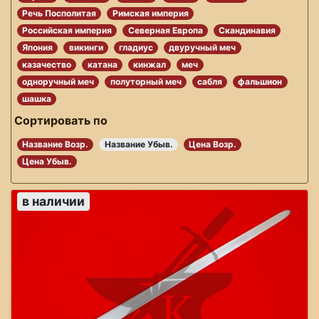
Речь Посполитая
Римская империя
Российская империя
Северная Европа
Скандинавия
Япония
викинги
гладиус
двуручный меч
казачество
катана
кинжал
меч
одноручный меч
полуторный меч
сабля
фальшион
шашка
Сортировать по
Название Возр.
Название Убыв.
Цена Возр.
Цена Убыв.
в наличии