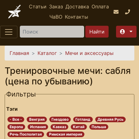
Перейти к основному содержанию
Статьи
Заказ
Доставка
Оплата
ЧаВО
Контакты
Найти
Вы здесь
Главная
Каталог
Мечи и аксессуары
Тренировочные мечи: сабля
(цена по убыванию)
Фильтры
Тэги
- Все -
Венгрия
Гнездово
Готланд
Древняя Русь
Европа
Испания
Кавказ
Китай
Польша
Речь Посполитая
Римская империя