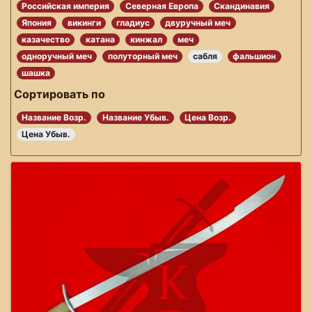
Российская империя
Северная Европа
Скандинавия
Япония
викинги
гладиус
двуручный меч
казачество
катана
кинжал
меч
одноручный меч
полуторный меч
сабля
фальшион
шашка
Сортировать по
Название Возр.
Название Убыв.
Цена Возр.
Цена Убыв.