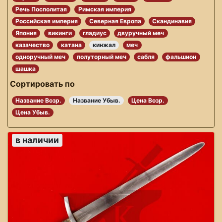
Речь Посполитая
Римская империя
Российская империя
Северная Европа
Скандинавия
Япония
викинги
гладиус
двуручный меч
казачество
катана
кинжал
меч
одноручный меч
полуторный меч
сабля
фальшион
шашка
Сортировать по
Название Возр.
Название Убыв.
Цена Возр.
Цена Убыв.
в наличии