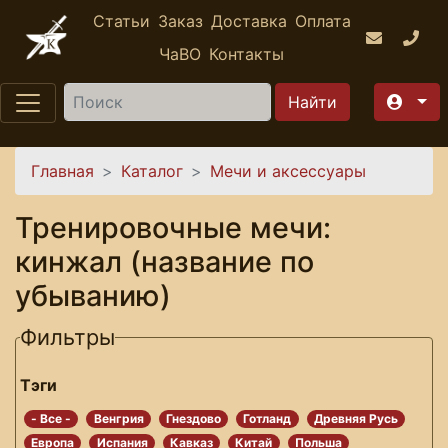
Перейти к основному содержанию
Статьи
Заказ
Доставка
Оплата
ЧаВО
Контакты
Найти
Вы здесь
Главная
Каталог
Мечи и аксессуары
Тренировочные мечи:
кинжал (название по
убыванию)
Фильтры
Тэги
- Все -
Венгрия
Гнездово
Готланд
Древняя Русь
Европа
Испания
Кавказ
Китай
Польша