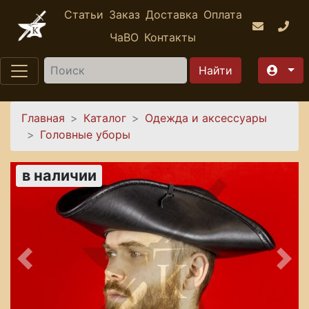
Перейти к основному содержанию
Статьи
Заказ
Доставка
Оплата
ЧаВО
Контакты
Найти
Вы здесь
Главная
Каталог
Одежда и аксессуары
Головные уборы
в наличии
Предыдущее
Сле