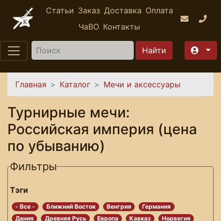
Перейти к основному содержанию
Статьи
Заказ
Доставка
Оплата
ЧаВО
Контакты
Найти
Вы здесь
Главная
Каталог
Мечи и аксессуары
Турнирные мечи:
Российская империя (цена
по убыванию)
Фильтры
Тэги
- Все -
Ближний Восток
Венгрия
Германия
Дания
Древняя Русь
Европа
Кавказ
Норвегия