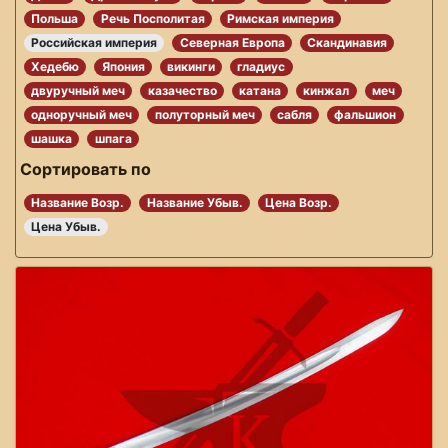
Польша
Речь Посполитая
Римская империя
Российская империя
Северная Европа
Скандинавия
Хедебю
Япония
викинги
гладиус
двуручный меч
казачество
катана
кинжал
меч
одноручный меч
полуторный меч
сабля
фальшион
шашка
шпага
Сортировать по
Название Возр.
Название Убыв.
Цена Возр.
Цена Убыв.