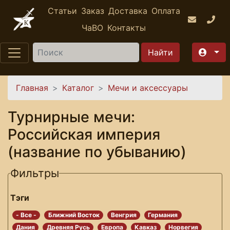
Перейти к основному содержанию
Статьи
Заказ
Доставка
Оплата
ЧаВО
Контакты
Найти
Вы здесь
Главная
Каталог
Мечи и аксессуары
Турнирные мечи:
Российская империя
(название по убыванию)
Фильтры
Тэги
- Все -
Ближний Восток
Венгрия
Германия
Дания
Древняя Русь
Европа
Кавказ
Норвегия