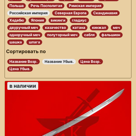
Польша
Речь Посполитая
Римская империя
Российская империя
Северная Европа
Скандинавия
Хедебю
Япония
викинги
гладиус
двуручный меч
казачество
катана
кинжал
меч
одноручный меч
полуторный меч
сабля
фальшион
шашка
шпага
Сортировать по
Название Возр.
Название Убыв.
Цена Возр.
Цена Убыв.
в наличии