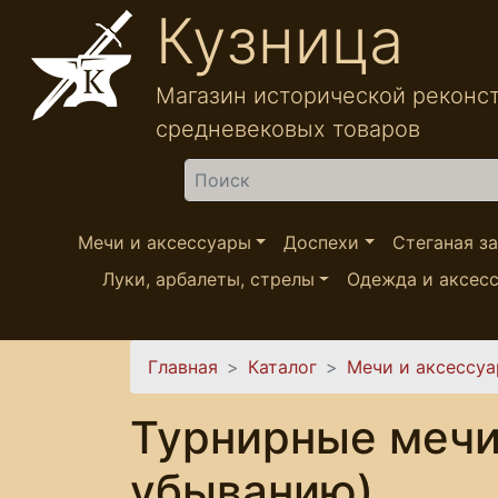
Перейти к основному содержанию
Кузница
Магазин исторической реконс
средневековых товаров
Найти
Мечи и аксессуары
Доспехи
Стеганая з
Луки, арбалеты, стрелы
Одежда и аксес
Вы здесь
Главная
Каталог
Мечи и аксессу
Турнирные мечи:
убыванию)