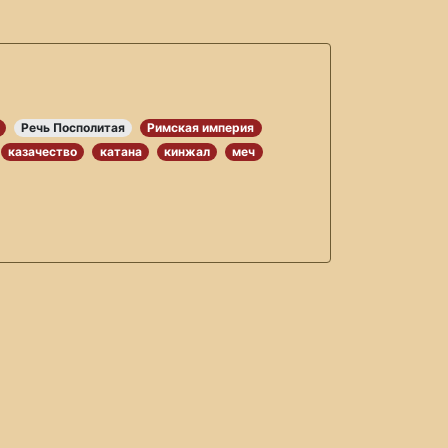
Речь Посполитая
Римская империя
казачество
катана
кинжал
меч