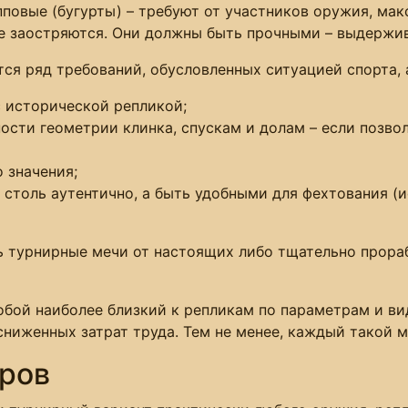
пповые (бугурты) – требуют от участников оружия, ма
е заостряются. Они должны быть прочными – выдержив
тся ряд требований, обусловленных ситуацией спорта,
 исторической репликой;
ности геометрии клинка, спускам и долам – если позво
 значения;
е столь аутентично, а быть удобными для фехтования (
ь турнирные мечи от настоящих либо тщательно прора
собой наиболее близкий к репликам по параметрам и 
сниженных затрат труда. Тем не менее, каждый такой 
ров