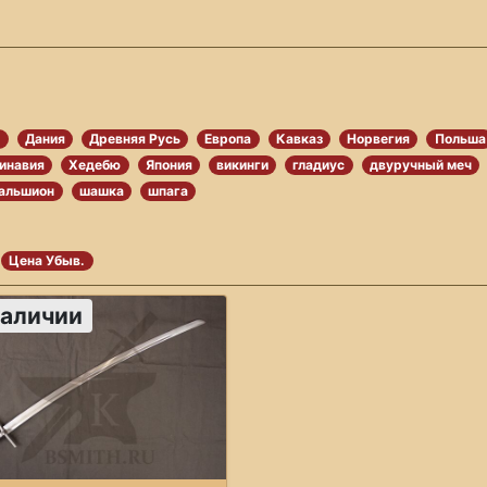
я
Дания
Древняя Русь
Европа
Кавказ
Норвегия
Польша
инавия
Хедебю
Япония
викинги
гладиус
двуручный меч
альшион
шашка
шпага
Цена Убыв.
наличии