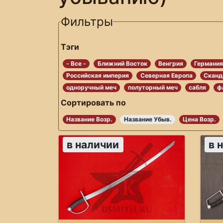
Фильтры
Тэги
- Все -
Ближний Восток
Венгрия
Германи
Российская империя
Северная Европа
Сканд
одноручный меч
полуторный меч
сабля
ф
Сортировать по
Название Возр.
Название Убыв.
Цена Возр.
в наличии
в 