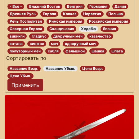
- Все -
Ближний Восток
Венгрия
Германия
Дания
Древняя Русь
Европа
Кавказ
Норвегия
Польша
Речь Посполитая
Римская империя
Российская империя
Северная Европа
Скандинавия
Хедебю
Япония
викинги
гладиус
двуручный меч
казачество
катана
кинжал
меч
одноручный меч
полуторный меч
сабля
фальшион
шашка
шпага
Сортировать по
Название Возр.
Название Убыв.
Цена Возр.
Цена Убыв.