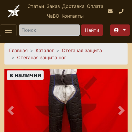
Перейти к основному содержанию
Статьи
Заказ
Доставка
Оплата
ЧаВО
Контакты
Найти
Вы здесь
Главная
Каталог
Стеганая защита
Стеганая защита ног
в наличии
Предыдущее
Сле