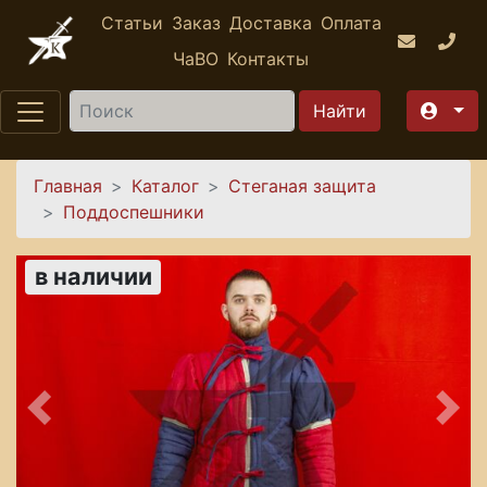
Перейти к основному содержанию
Статьи
Заказ
Доставка
Оплата
ЧаВО
Контакты
Найти
Вы здесь
Главная
Каталог
Стеганая защита
Поддоспешники
в наличии
Предыдущее
Сле