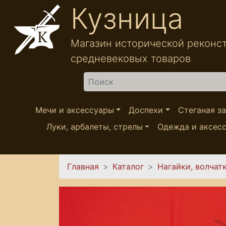
Перейти к основному содержанию
Кузница
Магазин исторической реконс
средневековых товаров
Найти
Мечи и аксессуары
Доспехи
Стеганая з
Луки, арбалеты, стрелы
Одежда и аксес
Вы здесь
Главная
Каталог
Нагайки, волчат