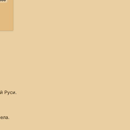
й Руси.
ела.