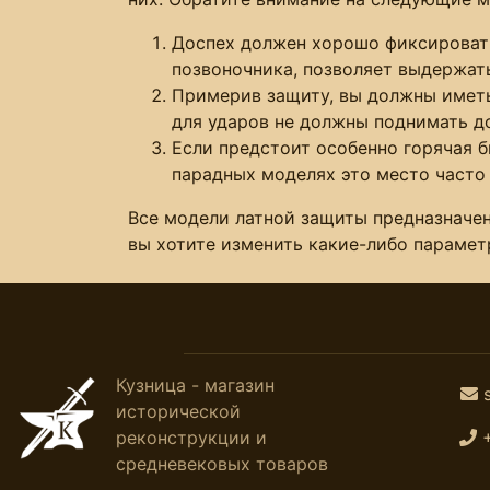
Доспех должен хорошо фиксироватьс
позвоночника, позволяет выдержать
Примерив защиту, вы должны иметь
для ударов не должны поднимать д
Если предстоит особенно горячая 
парадных моделях это место часто
Все модели латной защиты предназначен
вы хотите изменить какие-либо параме
Кузница - магазин
исторической
реконструкции и
средневековых товаров