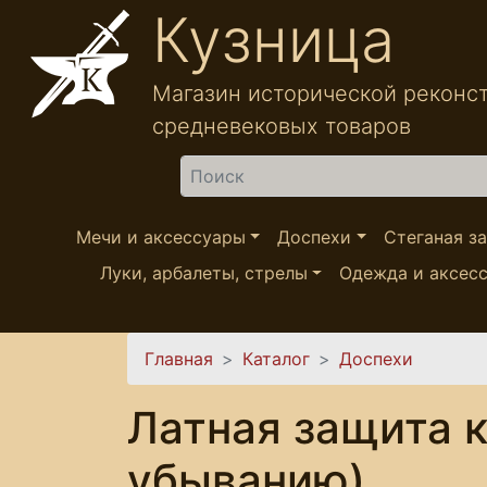
Перейти к основному содержанию
Кузница
Магазин исторической реконс
средневековых товаров
Найти
Мечи и аксессуары
Доспехи
Стеганая з
Луки, арбалеты, стрелы
Одежда и аксес
Вы здесь
Главная
Каталог
Доспехи
Латная защита к
убыванию)