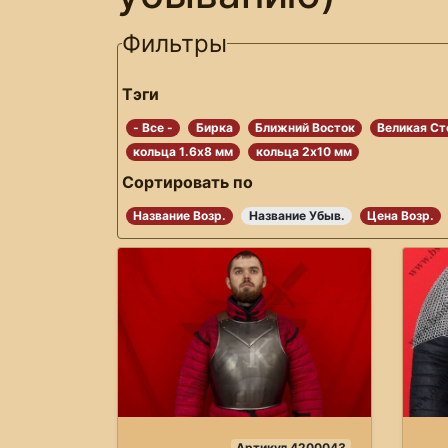
Фильтры
Тэги
- Все -
Бирка
Ближний Восток
Великая Ст
кольца 1.6х8 мм
кольца 2х10 мм
Сортировать по
Название Возр.
Название Убыв.
Цена Возр.
Артикул 4200043