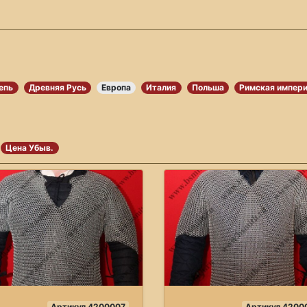
епь
Древняя Русь
Европа
Италия
Польша
Римская импер
Цена Убыв.
Артикул 4200007
Артикул 4200