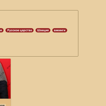
ия
Русское царство
Швеция
викинги
006