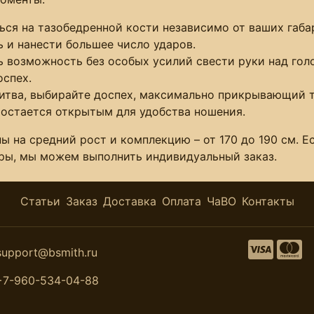
я на тазобедренной кости независимо от ваших габари
 и нанести большее число ударов.
 возможность без особых усилий свести руки над голо
оспех.
битва, выбирайте доспех, максимально прикрывающий т
 остается открытым для удобства ношения.
ы на средний рост и комплекцию – от 170 до 190 см. 
тры, мы можем выполнить индивидуальный заказ.
Статьи
Заказ
Доставка
Оплата
ЧаВО
Контакты
support@bsmith.ru
+7-960-534-04-88