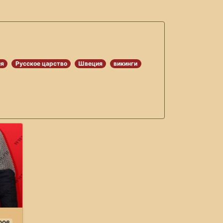
ия
Русское царство
Швеция
викинги
006