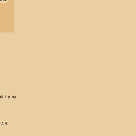
й Руси.
ела.