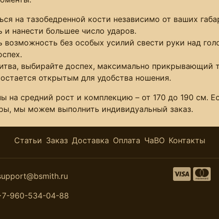
я на тазобедренной кости независимо от ваших габари
 и нанести большее число ударов.
 возможность без особых усилий свести руки над голо
оспех.
битва, выбирайте доспех, максимально прикрывающий т
 остается открытым для удобства ношения.
ы на средний рост и комплекцию – от 170 до 190 см. 
тры, мы можем выполнить индивидуальный заказ.
Статьи
Заказ
Доставка
Оплата
ЧаВО
Контакты
support@bsmith.ru
+7-960-534-04-88