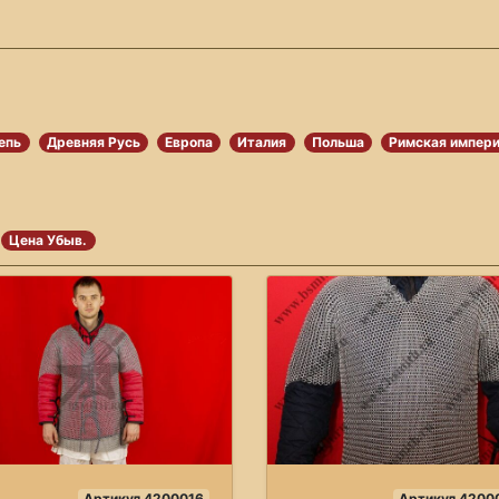
епь
Древняя Русь
Европа
Италия
Польша
Римская импер
Цена Убыв.
Артикул 4200016
Артикул 4200