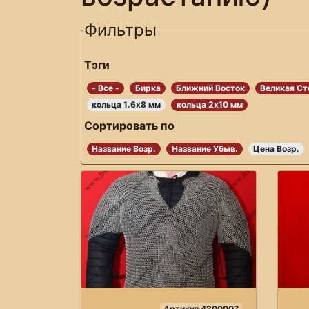
Фильтры
Тэги
- Все -
Бирка
Ближний Восток
Великая Ст
кольца 1.6х8 мм
кольца 2х10 мм
Сортировать по
Название Возр.
Название Убыв.
Цена Возр.
Артикул 4200007