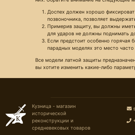
Доспех должен хорошо фиксироватьс
позвоночника, позволяет выдержать
Примерив защиту, вы должны иметь
для ударов не должны поднимать д
Если предстоит особенно горячая 
парадных моделях это место часто
Все модели латной защиты предназначен
вы хотите изменить какие-либо параме
Кузница - магазин
исторической
реконструкции и
средневековых товаров