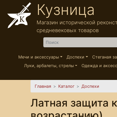
Перейти к основному содержанию
Кузница
Магазин исторической реконс
средневековых товаров
Найти
Мечи и аксессуары
Доспехи
Стеганая з
Луки, арбалеты, стрелы
Одежда и аксес
Вы здесь
Главная
Каталог
Доспехи
Латная защита к
возрастанию)