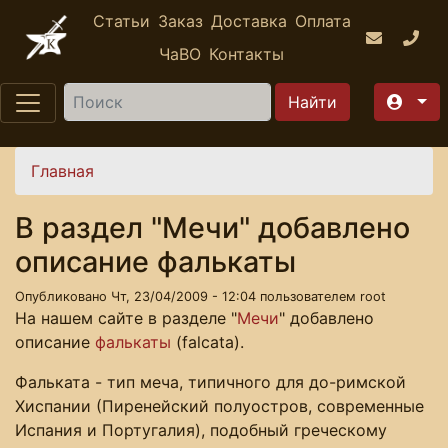
Перейти к основному содержанию
Статьи
Заказ
Доставка
Оплата
ЧаВО
Контакты
Найти
Вы здесь
Главная
В раздел "Мечи" добавлено
описание фалькаты
Опубликовано Чт, 23/04/2009 - 12:04 пользователем
root
На нашем сайте в разделе "
Мечи
" добавлено
описание
фалькаты
(falcata).
Фальката - тип меча, типичного для до-римской
Хиспании (Пиренейский полуостров, современные
Испания и Португалия), подобный греческому