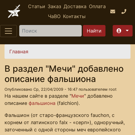
Перейти к основному содержанию
Статьи
Заказ
Доставка
Оплата
ЧаВО
Контакты
Найти
Вы здесь
Главная
В раздел "Мечи" добавлено
описание фальшиона
Опубликовано Ср, 22/04/2009 - 16:47 пользователем
root
На нашем сайте в разделе "
Мечи
" добавлено
описание
фальшиона
(falchion).
Фальшион (от старо-французского fauchon, с
корнем от латинского falx - «серп»), одноручный,
заточенный с одной стороны меч европейского