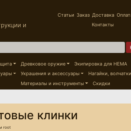
Статьи
Заказ
Доставка
Оплат
трукции и
Контакты
ащита
Древковое оружие
Экипировка для HEMA
суары
Украшения и аксессуары
Нагайки, волчатк
Материалы и инструменты
Скидки
товые клинки
ем
root