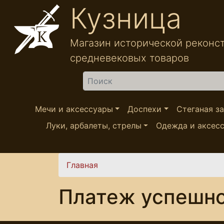
Перейти к основному содержанию
Кузница
Магазин исторической реконс
средневековых товаров
Найти
Мечи и аксессуары
Доспехи
Стеганая з
Луки, арбалеты, стрелы
Одежда и аксес
Вы здесь
Главная
Платеж успешн