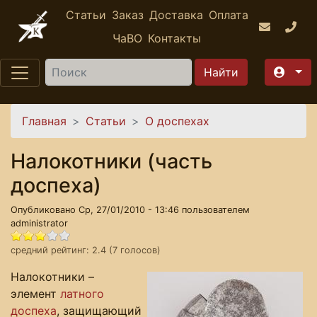
Перейти к основному содержанию
Статьи
Заказ
Доставка
Оплата
ЧаВО
Контакты
Найти
Вы здесь
Главная
Статьи
О доспехах
Налокотники (часть
доспеха)
Опубликовано Ср, 27/01/2010 - 13:46 пользователем
administrator
средний рейтинг:
2.4
(
7
голосов)
Налокотники –
элемент
латного
доспеха
, защищающий