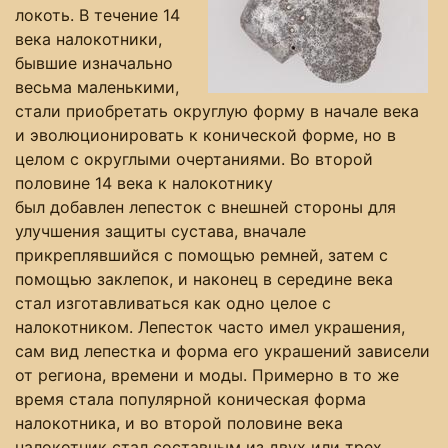
локоть. В течение 14
века налокотники,
бывшие изначально
весьма маленькими,
стали приобретать округлую форму в начале века
и эволюционировать к конической форме, но в
целом с округлыми очертаниями. Во второй
половине 14 века к налокотнику
был добавлен лепесток с внешней стороны для
улучшения защиты сустава, вначале
прикреплявшийся с помощью ремней, затем с
помощью заклепок, и наконец в середине века
стал изготавливаться как одно целое с
налокотником. Лепесток часто имел украшения,
сам вид лепестка и форма его украшений зависели
от региона, времени и моды. Примерно в то же
время стала популярной коническая форма
налокотника, и во второй половине века
налокотник стал составным из двух или трех