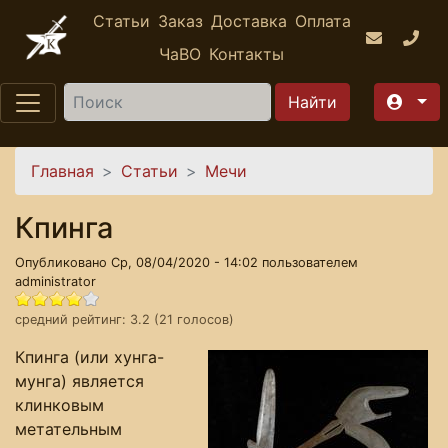
Перейти к основному содержанию
Статьи
Заказ
Доставка
Оплата
ЧаВО
Контакты
Найти
Вы здесь
Главная
Статьи
Мечи
Кпинга
Опубликовано Ср, 08/04/2020 - 14:02 пользователем
administrator
средний рейтинг:
3.2
(
21
голосов)
Кпинга (или хунга-
мунга) является
клинковым
метательным