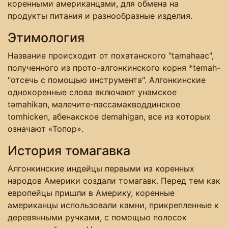
коренными американцами, для обмена на
продукты питания и разнообразные изделия.
Этимология
Название происходит от похатанского "tamahaac",
полученного из прото-алгонкинского корня *temah-
"отсечь с помощью инструмента". Алгонкинские
однокоренные слова включают унамское
təmahikan, малечите-пассамакводдинское
tomhicken, абенакское demahigan, все из которых
означают «Топор».
История томагавка
Алгонкинские индейцы первыми из коренных
народов Америки создали томагавк. Перед тем как
европейцы пришли в Америку, коренные
американцы использовали камни, прикрепленные к
деревянными ручками, с помощью полосок