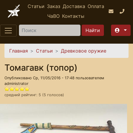
Перейти к основному содержанию
Статьи
Заказ
Доставка
Оплата
ЧаВО
Контакты
Найти
Вы здесь
Главная
Статьи
Древковое оружие
Томагавк (топор)
Опубликовано Ср, 11/05/2016 - 17:48 пользователем
administrator
средний рейтинг:
5
(
5
голосов)