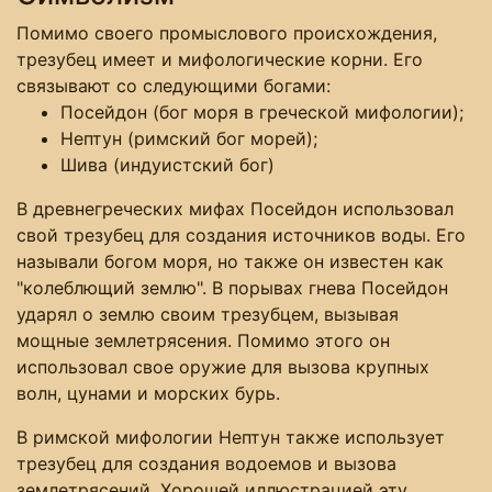
Помимо своего промыслового происхождения,
трезубец имеет и мифологические корни. Его
связывают со следующими богами:
Посейдон (бог моря в греческой мифологии);
Нептун (римский бог морей);
Шива (индуистский бог)
В древнегреческих мифах Посейдон использовал
свой трезубец для создания источников воды. Его
называли богом моря, но также он известен как
"колеблющий землю". В порывах гнева Посейдон
ударял о землю своим трезубцем, вызывая
мощные землетрясения. Помимо этого он
использовал свое оружие для вызова крупных
волн, цунами и морских бурь.
В римской мифологии Нептун также использует
трезубец для создания водоемов и вызова
землетрясений. Хорошей иллюстрацией эту