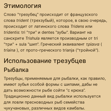
Этимология
Слово "трезубец" происходит от французского
слова
trident
(трехзубый), которое, в свою очередь,
происходит от латинского слова
Tridens
или
tridentis
: tri "три" и dentes "зубы". Вариант на
санскрите
Trishula
является производным от tri
"три" + sula "шип". Греческий эквивалент
τρίαινα
(
tríaina
), от прото-греческого trianja ("тройной").
Использование трезубцев
Рыбалка
Трезубцы, применяемые для рыбалки, как правило,
имеют зубья особой формы с шипами, дабы не
дать возможности рыбе сойти “с крюка”.
Традиционно данный вид рыбалки используется
для ловли пресноводных рыб семейства
чукучановых, различных видов камбалы.