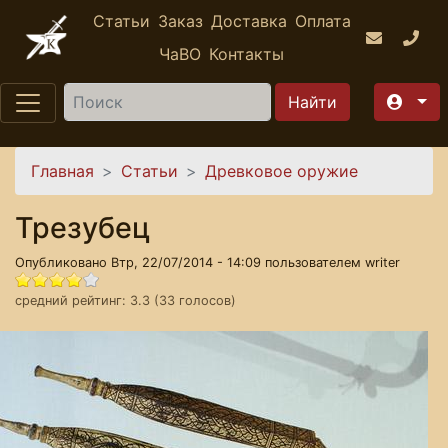
Перейти к основному содержанию
Статьи
Заказ
Доставка
Оплата
ЧаВО
Контакты
Найти
Вы здесь
Главная
Статьи
Древковое оружие
Трезубец
Опубликовано Втр, 22/07/2014 - 14:09 пользователем
writer
средний рейтинг:
3.3
(
33
голосов)