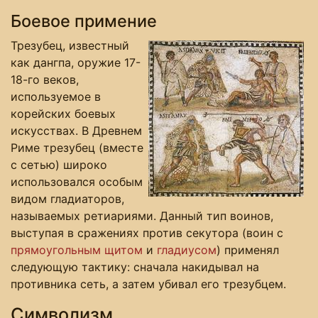
Боевое примение
Трезубец, известный
как дангпа, оружие 17-
18-го веков,
используемое в
корейских боевых
искусствах. В Древнем
Риме трезубец (вместе
с сетью) широко
использовался особым
видом гладиаторов,
называемых ретиариями. Данный тип воинов,
выступая в сражениях против секутора (воин с
прямоугольным щитом
и
гладиусом
) применял
следующую тактику: сначала накидывал на
противника сеть, а затем убивал его трезубцем.
Символизм