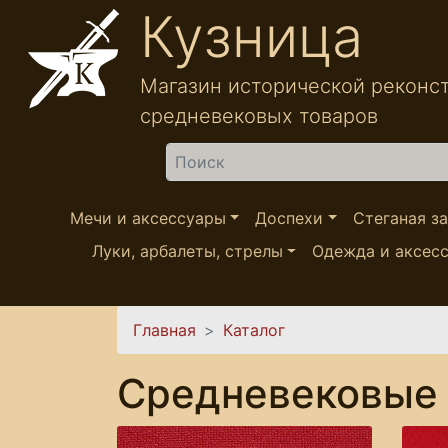
Перейти к основному содержанию
Кузница
Магазин исторической реконс
средневековых товаров
Найти
Мечи и аксессуары
Доспехи
Стеганая з
Луки, арбалеты, стрелы
Одежда и аксес
Вы здесь
Главная
Каталог
Средневековые 