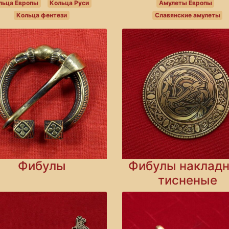
льца Европы
Кольца Руси
Амулеты Европы
Кольца фентези
Славянские амулеты
Фибулы
Фибулы наклад
тисненые