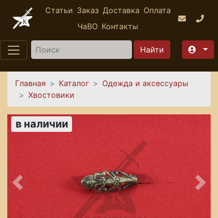
Перейти к основному содержанию
Статьи
Заказ
Доставка
Оплата
ЧаВО
Контакты
Найти
Вы здесь
Главная
Каталог
Одежда и аксессуары
Хвостовики
в наличии
Предыдущее
Сле