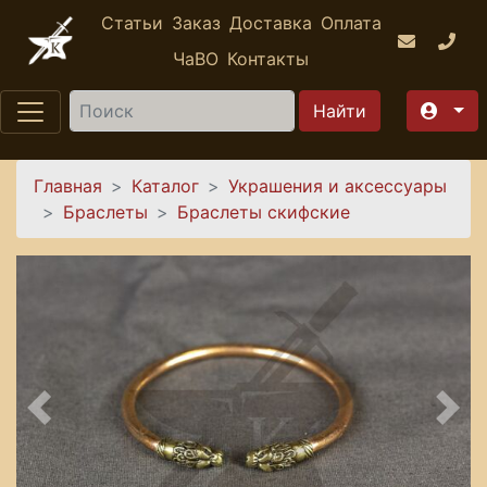
Перейти к основному содержанию
Статьи
Заказ
Доставка
Оплата
ЧаВО
Контакты
Найти
Вы здесь
Главная
Каталог
Украшения и аксессуары
Браслеты
Браслеты скифские
Предыдущее
Сле