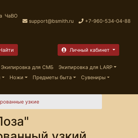
а
ЧаВО
support@bsmith.ru
+7-960-534-04-88
Личный кабинет
Экипировка для СМБ
Экипировка для LARP
и
Ножи
Предметы быта
Сувениры
рованные узкие
Лоза"
ованный узкий