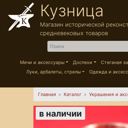
Перейти к основному содержанию
Кузница
Магазин исторической реконс
средневековых товаров
Найти
Мечи и аксессуары
Доспехи
Стеганая з
Луки, арбалеты, стрелы
Одежда и аксес
Вы здесь
Главная
Каталог
Украшения и ак
в наличии