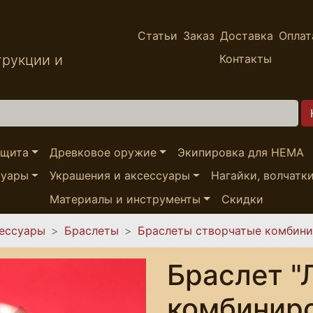
Статьи
Заказ
Доставка
Оплат
трукции и
Контакты
ащита
Древковое оружие
Экипировка для HEMA
суары
Украшения и аксессуары
Нагайки, волчатк
Материалы и инструменты
Скидки
сессуары
Браслеты
Браслеты створчатые комбини
Браслет "
комбинир